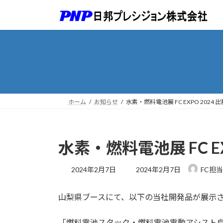
コ
ナ
ン
ビ
テ
ゲ
ン
ー
ツ
シ
へ
ョ
ス
ン
キ
に
ッ
移
ホーム
お知らせ
水素・燃料電池展 FC EXPO 2024
プ
動
水素・燃料電池展 FC E
最
2024年2月7日
2024年2月7日
FC担
終
更
山梨県ブースにて、以下の当社開発品が展示
新
日
時
「燃料電池スタック・燃料電池電動アシスト自