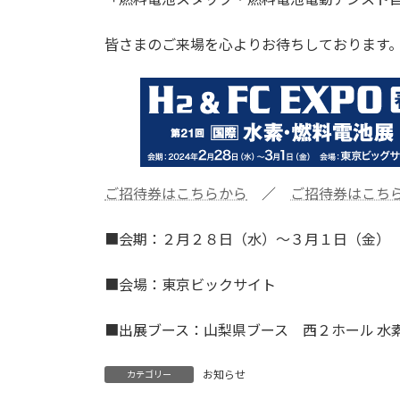
:
皆さまのご来場を心よりお待ちしております
ご招待券はこちらから
／
ご招待券はこちら
■会期：２月２８日（水）～３月１日（金）
■会場：東京ビックサイト
■出展ブース：山梨県ブース 西２ホール 水素
お知らせ
カテゴリー