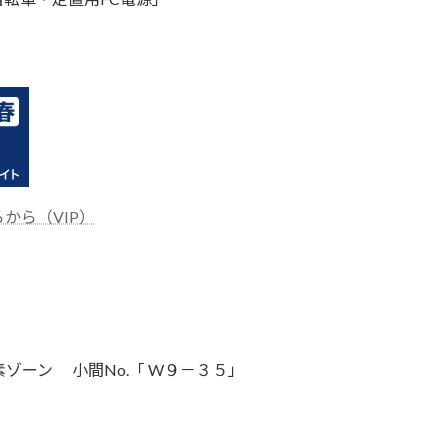
。
から（VIP）
ゾーン 小間No.「 W９－３５」