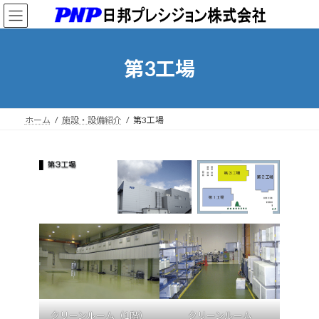
コ
ナ
ン
ビ
テ
ゲ
ン
ー
第3工場
ツ
シ
へ
ョ
ス
ン
キ
に
ッ
移
ホーム
施設・設備紹介
第3工場
プ
動
クリーンルーム（1階）
クリーンルーム