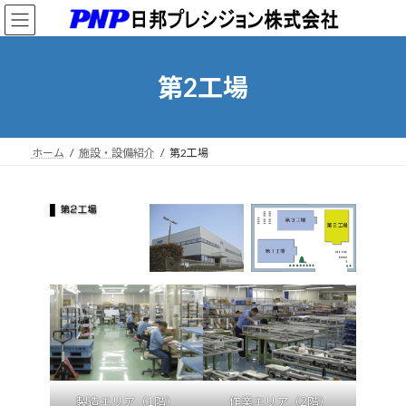
コ
ナ
ン
ビ
テ
ゲ
ン
ー
第2工場
ツ
シ
へ
ョ
ス
ン
キ
に
ッ
移
ホーム
施設・設備紹介
第2工場
プ
動
製造エリア（1階）
作業エリア（2階）