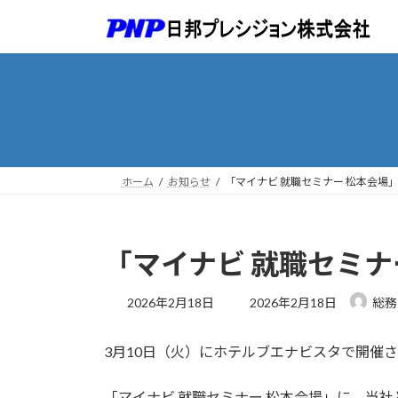
コ
ナ
ン
ビ
テ
ゲ
ン
ー
ツ
シ
へ
ョ
ス
ン
キ
に
ッ
移
ホーム
お知らせ
「マイナビ 就職セミナー 松本会場
プ
動
「マイナビ 就職セミナ
最
2026年2月18日
2026年2月18日
総務
終
更
3月10日（火）にホテルブエナビスタで開催
新
日
時
「マイナビ 就職セミナー 松本会場」に、当