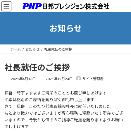
コ
ナ
ン
ビ
テ
ゲ
ン
ー
お知らせ
ツ
シ
へ
ョ
ス
ン
キ
に
ッ
移
ホーム
お知らせ
社長就任のご挨拶
プ
動
社長就任のご挨拶
最
2021年4月13日
2021年12月24日
サイト管理者
終
更
拝啓 時下ますますご清栄のこととお慶び申しあげます
新
日
平素は格別のご厚情を賜り深く御礼申し上げます
時
さて 私儀 このたび代表取締役社長に就任いたしました
:
もとより微力ではございますが専心職務に精励いたす所存でござ
いますので 今後とも倍旧のご指導ご鞭撻を賜りますようお願い
申し上げます