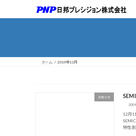
コ
ナ
ン
ビ
テ
ゲ
ン
ー
ツ
シ
へ
ョ
ス
ン
キ
に
ッ
移
ホーム
2019年11月
プ
動
SEM
お知らせ
201
12月
SEM
特性測定